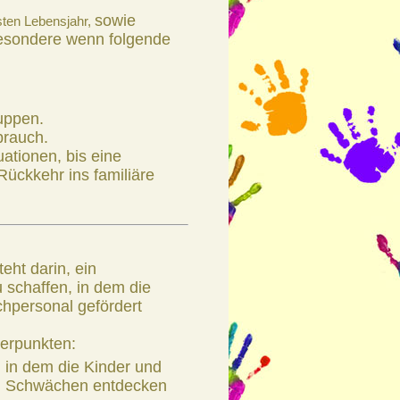
sowie
sten Lebensjahr,
sbesondere wenn folgende
uppen.
brauch.
ationen, bis eine
Rückkehr ins familiäre
ht darin, ein
u schaffen, in dem die
chpersonal gefördert
werpunkten:
 in dem die Kinder und
nd Schwächen entdecken