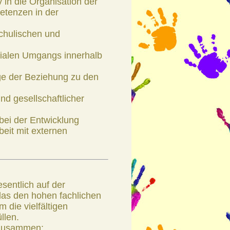
v in die Organisation der
tenzen in der
schulischen und
zialen Umgangs innerhalb
ge der Beziehung zu den
und gesellschaftlicher
bei der Entwicklung
eit mit externen
sentlich auf der
as den hohen fachlichen
 die vielfältigen
llen.
 zusammen: