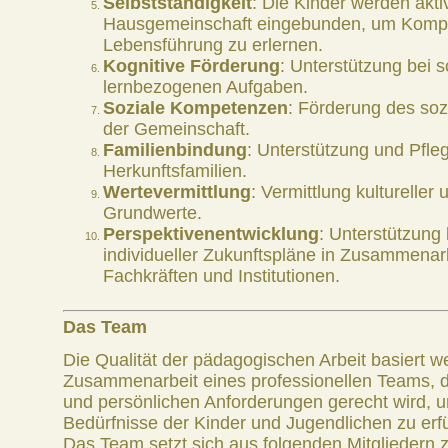
Selbstständigkeit
: Die Kinder werden akti
Hausgemeinschaft eingebunden, um Kompe
Lebensführung zu erlernen.
Kognitive Förderung
: Unterstützung bei 
lernbezogenen Aufgaben.
Soziale Kompetenzen
: Förderung des so
der Gemeinschaft.
Familienbindung
: Unterstützung und Pfle
Herkunftsfamilien.
Wertevermittlung
: Vermittlung kultureller 
Grundwerte.
Perspektivenentwicklung
: Unterstützung 
individueller Zukunftspläne in Zusammenarb
Fachkräften und Institutionen.
Das Team
Die Qualität der pädagogischen Arbeit basiert we
Zusammenarbeit eines professionellen Teams, d
und persönlichen Anforderungen gerecht wird, um
Bedürfnisse der Kinder und Jugendlichen zu erfü
Das Team setzt sich aus folgenden Mitgliedern