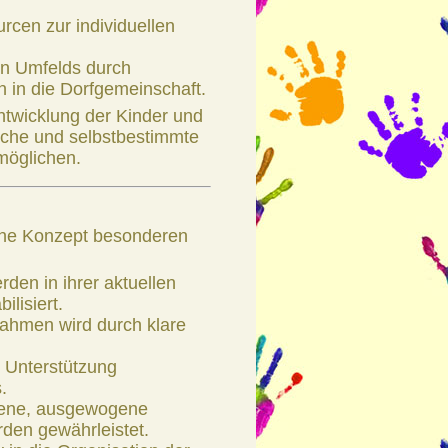
cen zur individuellen
en Umfelds durch
n in die Dorfgemeinschaft.
entwicklung der Kinder und
eiche und selbstbestimmte
möglichen.
sche Konzept besonderen
rden in ihrer aktuellen
lisiert.
Rahmen wird durch klare
d Unterstützung
.
giene, ausgewogene
en gewährleistet.