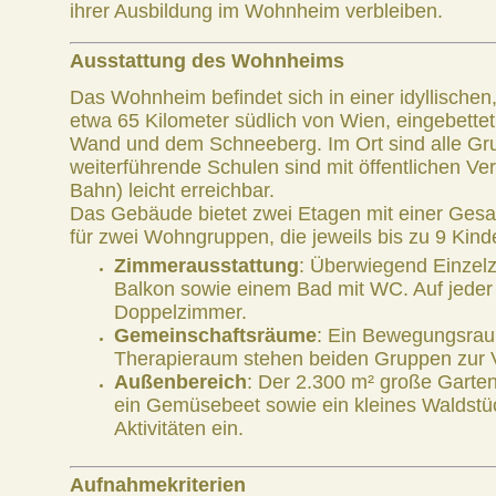
ihrer Ausbildung im Wohnheim verbleiben.
A
usstattung des Wohnheims
Das Wohnheim befindet sich in einer idyllische
etwa 65 Kilometer südlich von Wien, eingebette
Wand und dem Schneeberg. Im Ort sind alle Gru
weiterführende Schulen sind mit öffentlichen Ve
Bahn) leicht erreichbar.
Das Gebäude bietet zwei Etagen mit einer Ges
für zwei Wohngruppen, die jeweils bis zu 9 Kin
Zimmerausstattung
: Überwiegend Einzel
Balkon sowie einem Bad mit WC. Auf jeder E
Doppelzimmer.
Gemeinschaftsräume
: Ein Bewegungsrau
Therapieraum stehen beiden Gruppen zur 
Außenbereich
: Der 2.300 m² große Garten
ein Gemüsebeet sowie ein kleines Waldstück
Aktivitäten ein.
Aufnahmekriterien